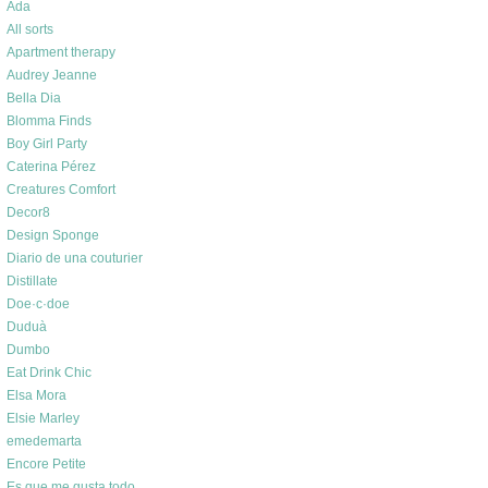
Ada
All sorts
Apartment therapy
Audrey Jeanne
Bella Dia
Blomma Finds
Boy Girl Party
Caterina Pérez
Creatures Comfort
Decor8
Design Sponge
Diario de una couturier
Distillate
Doe·c·doe
Duduà
Dumbo
Eat Drink Chic
Elsa Mora
Elsie Marley
emedemarta
Encore Petite
Es que me gusta todo