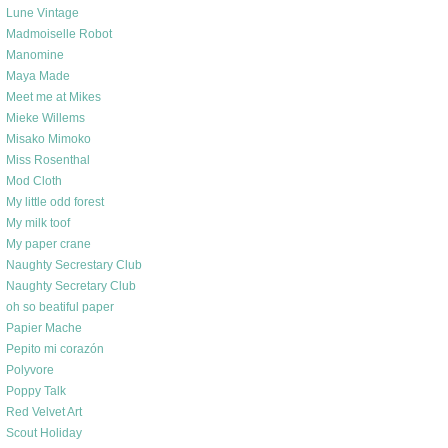
Lune Vintage
Madmoiselle Robot
Manomine
Maya Made
Meet me at Mikes
Mieke Willems
Misako Mimoko
Miss Rosenthal
Mod Cloth
My little odd forest
My milk toof
My paper crane
Naughty Secrestary Club
Naughty Secretary Club
oh so beatiful paper
Papier Mache
Pepito mi corazón
Polyvore
Poppy Talk
Red Velvet Art
Scout Holiday