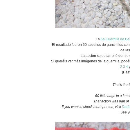
La
6a Guerrilla de Ga
El resultado fueron 60 saquitos de ganchillos co
de las
La acción se desarrolló dentro
Si queréis ver más imágenes de la guerrilla, podéi
2
3
4
¡Hast
That's the 
60 little bags in a fen
That action was part of
If you want to check more photos, visit
Dudu
See y