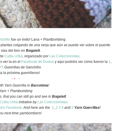
nchillo
fue un éxito! Lana + Plantbombing
n plantas colgando de una verja que aún se puede ver sobre el puente
 vías del tren en
Bogatell
.
 de
Cultiu Urbà
, organizado por
Las Coleccionistas
.
s ver la en el
Facebook de Duduà
y aquí podréis ver cómo fueron la
1
,
y
5
Guerrillas de Ganchillo.
a la próxima guerrilleros!
·
·
·
·
6th Yarn Guerrilla in
Barcelona
!
Yarn + Plantbombing
ce, that you can still go and see in
Bogatell
.
Cultiu Urbà
initiative by
Las Coleccionistas
.
á's Facebook
. And here are the
1
,
2
3
4
and
5
Yarn Guerrillas!
ou next time yarnbombers!