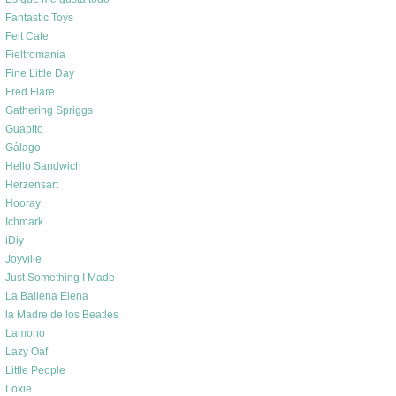
Fantastic Toys
Felt Cafe
Fieltromanía
Fine Little Day
Fred Flare
Gathering Spriggs
Guapito
Gálago
Hello Sandwich
Herzensart
Hooray
Ichmark
iDiy
Joyville
Just Something I Made
La Ballena Elena
la Madre de los Beatles
Lamono
Lazy Oaf
Little People
Loxie