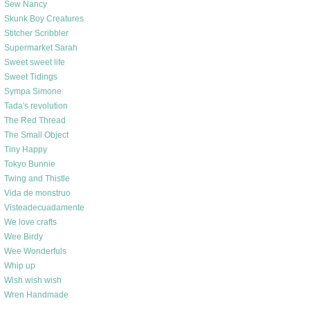
Sew Nancy
Skunk Boy Creatures
Stitcher Scribbler
Supermarket Sarah
Sweet sweet life
Sweet Tidings
Sympa Simone
Tada's revolution
The Red Thread
The Small Object
Tiny Happy
Tokyo Bunnie
Twing and Thistle
Vida de monstruo
Visteadecuadamente
We love crafts
Wee Birdy
Wee Wonderfuls
Whip up
Wish wish wish
Wren Handmade