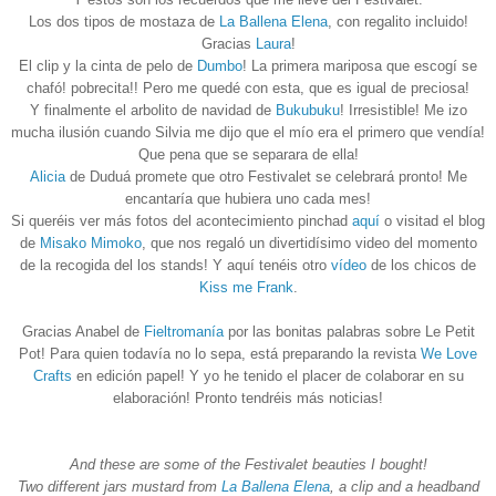
Los dos tipos de mostaza de
La Ballena Elena
, con regalito incluido!
Gracias
Laura
!
El clip y la cinta de pelo de
Dumbo
! La primera mariposa que escogí se
chafó! pobrecita!! Pero me quedé con esta, que es igual de preciosa!
Y finalmente el arbolito de navidad de
Bukubuku
! Irresistible! Me izo
mucha ilusión cuando Silvia me dijo que el mío era el primero que vendía!
Que pena que se separara de ella!
Alicia
de Duduá promete que otro Festivalet se celebrará pronto! Me
encantaría que hubiera uno cada mes!
Si queréis ver más fotos del acontecimiento pinchad
aquí
o visitad el blog
de
Misako Mimoko
, que nos regaló un divertidísimo video del momento
de la recogida del los stands! Y aquí tenéis otro
vídeo
de los chicos de
Kiss me Frank
.
Gracias Anabel de
Fieltromanía
por las bonitas palabras sobre Le Petit
Pot! Para quien todavía no lo sepa, está preparando la revista
We Love
Crafts
en edición papel! Y yo he tenido el placer de colaborar en su
elaboración! Pronto tendréis más noticias!
And these are some of the Festivalet beauties I bought!
Two different jars mustard from
La Ballena Elena
, a clip and a headband