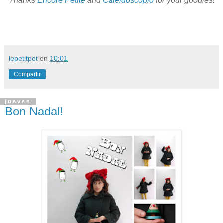
Thanks
Encore Petite
and
Caleidoscopio
for your goodies!
lepetitpot
en
10:01
Compartir
jueves
Bon Nadal!