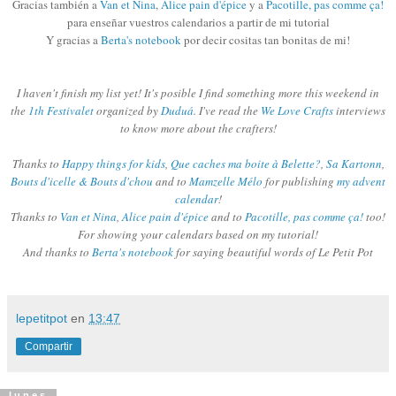
Gracias también a
Van et Nina
,
Alice pain d'épice
y a
Pacotille, pas comme ça!
para enseñar vuestros calendarios a partir de mi tutorial
Y gracias a
Berta's notebook
por decir cositas tan bonitas de mi!
I haven't finish my list yet! It's posible I find something more this weekend in
the
1th Festivalet
organized by
Duduá
. I've read the
We Love Crafts
interviews
to know more about the crafters!
Thanks to
Happy things for kids
,
Que caches ma boite à Belette?
,
Sa Kartonn
,
Bouts d'icelle & Bouts d'chou
and to
Mamzelle Mélo
for publishing
my advent
calendar
!
Thanks to
Van et Nina
,
Alice pain d'épice
and to
Pacotille, pas comme ça!
too!
For showing your calendars based on my tutorial!
And thanks to
Berta's notebook
for saying beautiful words of Le Petit Pot
lepetitpot
en
13:47
Compartir
lunes