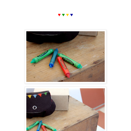
♥
♥
♥
♥