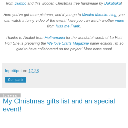
from
Dumbo
and this wooden Christmas tree handmade by
Bukubuku
!
Here you've got more pictures, and if you go to
Misako Mimoko blog
, you
can watch a funny video of the event! Here you can watch another
video
from
Kiss me Frank
.
Thanks to Anabel from
Fieltromania
for the wonderful words of Le Petit
Pot! She is preparing the
We love Crafts Magazine
paper edition! I'm so
glad to have collaborated on the project! More news soon!
lepetitpot
en
17:28
Compartir
jueves
My Christmas gifts list and an special
event!