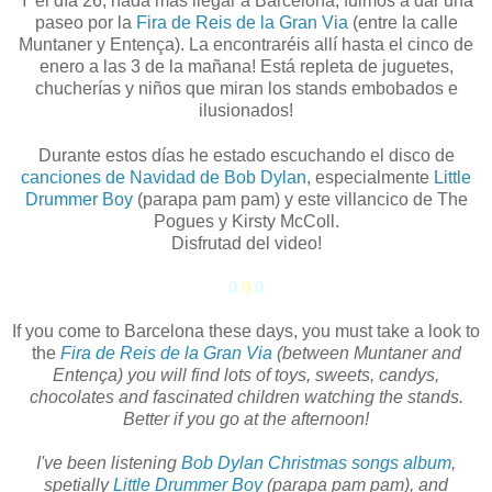
Y el día 26, nada más llegar a Barcelona, fuimos a dar una
paseo por la
Fira de Reis de la Gran Via
(entre la calle
Muntaner y Entença). La encontraréis allí hasta el cinco de
enero a las 3 de la mañana! Está repleta de juguetes,
chucherías y niños que miran los stands embobados e
ilusionados!
Durante estos días he estado escuchando el disco de
canciones de Navidad de Bob Dylan
, especialmente
Little
Drummer Boy
(parapa pam pam) y este villancico de The
Pogues y Kirsty McColl.
Disfrutad del video!
0
0
0
If you come to Barcelona these days, you must take a look to
the
Fira de Reis de la Gran Via
(between Muntaner and
Entença) you will find lots of toys, sweets, candys,
chocolates and fascinated children watching the stands.
Better if you go at the afternoon!
I've been listening
Bob Dylan Christmas songs album
,
spetially
Little Drummer Boy
(parapa pam pam), and