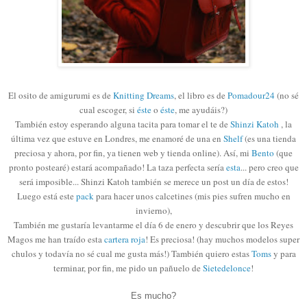
El osito de amigurumi es de
Knitting Dreams
, el libro es de
Pomadour24
(
no sé
cual escoger, si
éste
o
éste
,
me ayudáis?)
También estoy esperando alguna tacita para tomar el te de
Shinzi Katoh
, la
última vez que estuve en Londres, me enamoré de una en
Shelf
(es una tienda
preciosa y ahora, por fin, ya tienen web y tienda online). Así, mi
Bento
(que
pronto postearé) estará acompañado! La taza perfecta sería
esta
... pero creo que
será imposible... Shinzi Katoh también se merece un post un día de estos!
Luego está este
pack
para hacer unos calcetines (mis pies sufren mucho en
invierno),
También me gustaría levantarme el día 6 de enero y descubrir que los Reyes
Magos me han traído esta
cartera roja
! Es preciosa! (hay muchos modelos super
chulos y todavía no sé cual me gusta más!) También quiero estas
Toms
y para
terminar, por fin, me pido un pañuelo de
Sietedelonce
!
Es mucho?