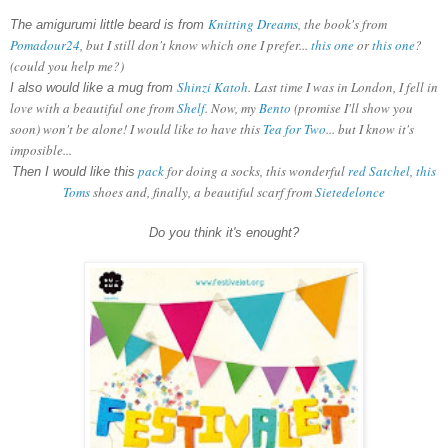
Knitting Dreams
, the book's from
The amigurumi little beard is from
Pomadour24
, but I still don't know which one I prefer...
this one
or
this one
?
(could you help me?)
Shinzi Katoh
. Last time I was in London, I fell in
I also would like a mug from
love with a beautiful one from
Shelf
. Now, my
Bento
(promise I'll show you
soon) won't be alone! I would like to have this
Tea for Two
... but I know it's
imposible...
pack
for doing a socks, this wonderful
red Satchel
,
this
Then I would like this
Toms
shoes and, finally, a beautiful scarf from
Sietedelonce
Do you think it's enought?