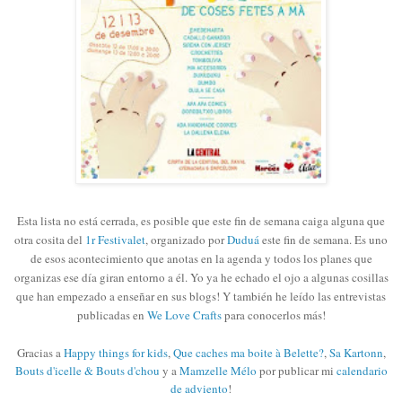
Esta lista no está cerrada, es posible que este fin de semana caiga alguna que
otra cosita del
1r Festivalet
, organizado por
Duduá
este fin de semana. Es uno
de esos acontecimiento que anotas en la agenda y todos los planes que
organizas ese día giran entorno a él. Yo ya he echado el ojo a algunas cosillas
que han empezado a enseñar en sus blogs! Y también he leído las entrevistas
publicadas en
We Love Crafts
para conocerlos más!
Gracias a
Happy things for kids
,
Que caches ma boite à Belette?
,
Sa Kartonn
,
Bouts d'icelle & Bouts d'chou
y a
Mamzelle Mélo
por publicar mi
calendario
de adviento
!