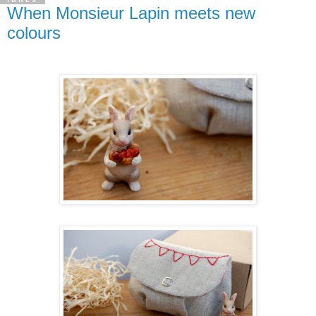
When Monsieur Lapin meets new
colours