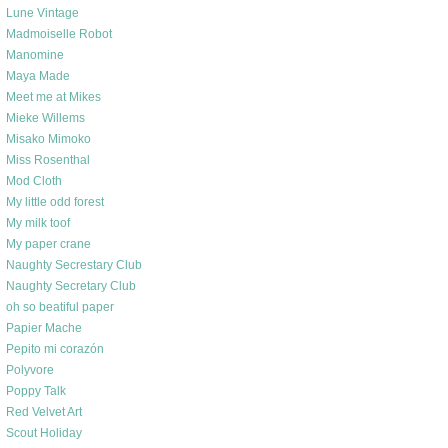
Lune Vintage
Madmoiselle Robot
Manomine
Maya Made
Meet me at Mikes
Mieke Willems
Misako Mimoko
Miss Rosenthal
Mod Cloth
My little odd forest
My milk toof
My paper crane
Naughty Secrestary Club
Naughty Secretary Club
oh so beatiful paper
Papier Mache
Pepito mi corazón
Polyvore
Poppy Talk
Red Velvet Art
Scout Holiday