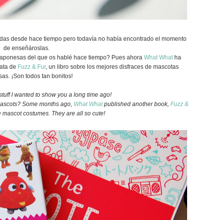
adas desde hace tiempo pero todavía no había encontrado el momento
de enseñároslas.
aponesas del que os hablé hace tiempo? Pues ahora
What What
ha
rata de
Fuzz & Fur
, un libro sobre los mejores disfraces de mascotas
as. ¡Son todos tan bonitos!
tuff I wanted to show you a long time ago!
ascots? Some months ago,
What What
published another book,
Fuzz &
 mascot costumes. They are all so cute!