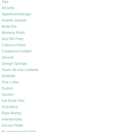
Ada
All sorts
Apartment therapy
Audrey Jeanne
Bella Dia
Blomma Finds
Boy Girl Party
Caterina Pérez
Creatures Comfort
Decor8
Design Sponge
Diario de una couturier
Distillate
Doe·c·doe
Duduà
Dumbo
Eat Drink Chic
Elsa Mora
Elsie Marley
emedemarta
Encore Petite
Es que me gusta todo