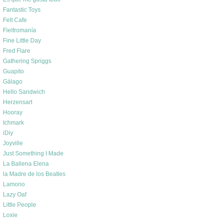
Fantastic Toys
Felt Cafe
Fieltromanía
Fine Little Day
Fred Flare
Gathering Spriggs
Guapito
Gálago
Hello Sandwich
Herzensart
Hooray
Ichmark
iDiy
Joyville
Just Something I Made
La Ballena Elena
la Madre de los Beatles
Lamono
Lazy Oaf
Little People
Loxie