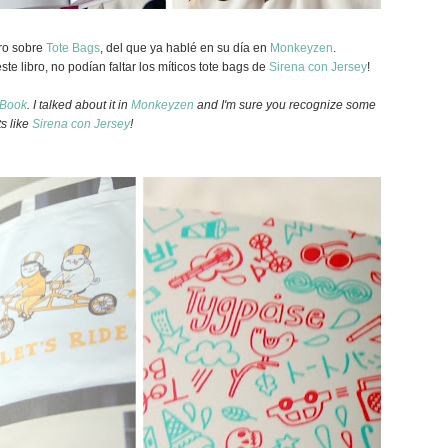
bro sobre
Tote Bags
, del que ya hablé en su día en
Monkeyzen
.
te libro, no podían faltar los míticos tote bags de
Sirena con Jersey
!
 Book
. I talked about it in
Monkeyzen
and I'm sure you recognize some
ts like
Sirena con Jersey
!