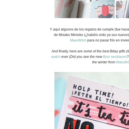
Y aquí algunos de los regalos de cumple (fue hace
de Misako Mimoko (¿habéis visto ya sus nuevos
Maesltröm
para no pasar frío en invie
And finally, here are some of the best Bday gifts (
watch
ever (Did you see the new
flour necklaces
?
the winter from
Maesltr