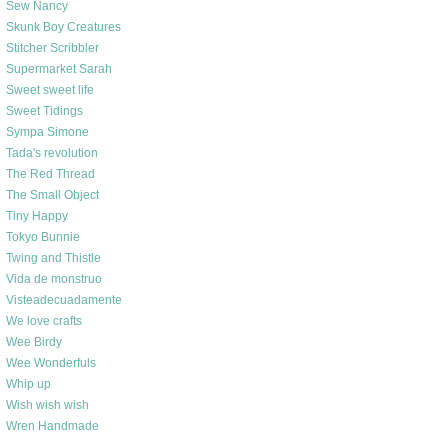
Sew Nancy
Skunk Boy Creatures
Stitcher Scribbler
Supermarket Sarah
Sweet sweet life
Sweet Tidings
Sympa Simone
Tada's revolution
The Red Thread
The Small Object
Tiny Happy
Tokyo Bunnie
Twing and Thistle
Vida de monstruo
Visteadecuadamente
We love crafts
Wee Birdy
Wee Wonderfuls
Whip up
Wish wish wish
Wren Handmade