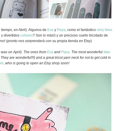
 tiempo, en Abril). Algunos de
Eva
y
Pepa
, como el fantástico
reloj falso
 y divertidos
collares
? Son lo más!) y un precioso cuello tricotado de
rno! (pronto nos sorprenderá con su propia tienda en Etsy)
it was on April). The ones from
Eva
and
Pepa
. The most wonderful
fake
 They are wonderful!!!) and a great tricot yarn neck for not to get cold in
öm
, who is going to open an Etsy shop soon!