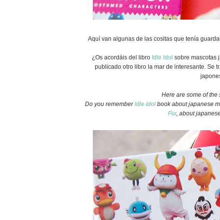
Aquí van algunas de las cositas que tenía guard
¿Os acordáis del libro
Idle Idol
sobre mascotas j
publicado otro libro la mar de interesante. Se t
japones
Here are some of the s
Do you remember
Idle Idol
book about japanese m
Fur
, about japanese